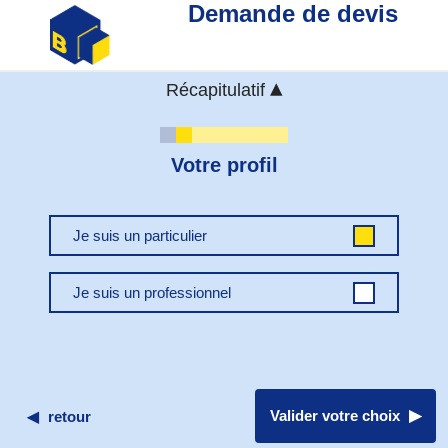
Demande de devis
Récapitulatif
Agence Tours
131 Rue de la Grange Quillet
Votre profil
37700 Saint-Pierre-des-Corps
Je suis un particulier
Je suis un professionnel
Valider votre choix
◀
retour